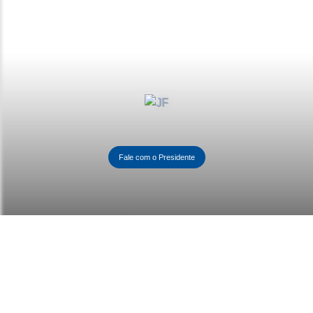
Fale com o Presidente
Contactos
(+351) 291 973 536
(+351) 969 959 002
Rua da Marquesa n.º 1 – Vila,